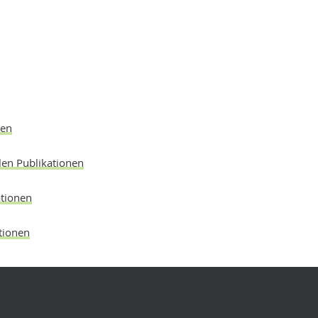
nen
len Publikationen
ationen
tionen