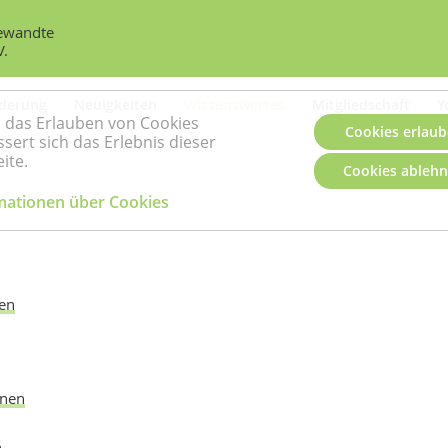
gewandte
V.
rderung
Neuigkeiten
Wissenswertes
Mitgliedschaft
Y
 das Erlauben von Cookies
Cookies erlau
sert sich das Erlebnis dieser
ite.
Cookies ableh
mationen über Cookies
nen
onen
n