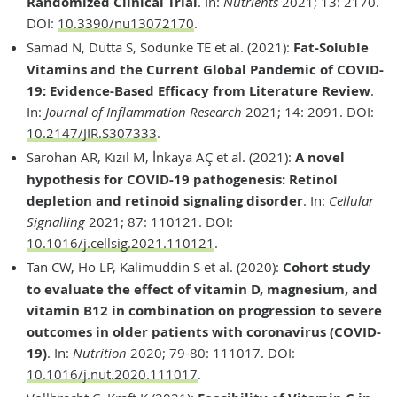
Randomized Clinical Trial
. In:
Nutrients
2021; 13: 2170.
DOI:
10.3390/nu13072170
.
Samad N, Dutta S, Sodunke TE et al. (2021):
Fat-Soluble
Vitamins and the Current Global Pandemic of COVID-
19: Evidence-Based Efficacy from Literature Review
.
In:
Journal of Inflammation Research
2021; 14: 2091. DOI:
10.2147/JIR.S307333
.
Sarohan AR, Kızıl M, İnkaya AÇ et al. (2021):
A novel
hypothesis for COVID-19 pathogenesis: Retinol
depletion and retinoid signaling disorder
. In:
Cellular
Signalling
2021; 87: 110121. DOI:
10.1016/j.cellsig.2021.110121
.
Tan CW, Ho LP, Kalimuddin S et al. (2020):
Cohort study
to evaluate the effect of vitamin D, magnesium, and
vitamin B12 in combination on progression to severe
outcomes in older patients with coronavirus (COVID-
19)
. In:
Nutrition
2020; 79-80: 111017. DOI:
10.1016/j.nut.2020.111017
.