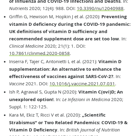
of Influenza and COVID-19 Infections and Deaths
. In:
Nutrients
2020; 12(4): 988. DOI:
10.3390/nu12040988
.
Griffin G, Hewison M, Hopkin J et al. (2020):
Preventing
vitamin D deficiency during the COVID-19 pandemic:
UK definitions of vitamin D sufficiency and
recommended supplement dose are set too low
. In:
Clinical Medicine
2020; 21(1): 1. DOI:
10.7861/clinmed.2020-0858
.
Inserra F, Tajer C, Antonietti L et al. (2021):
Vitamin D
supplementation: An alternative to enhance the
effectiveness of vaccines against SARS-CoV-2?
. In:
Vaccine
2021. DOI:
10.1016/j.vaccine.2021.07.031
.
Ish P, Agrawal S, Gupta N (2020):
Vitamin C(ovi)D; An
unexplored option!
. In:
Le Infezioni in Medicina
2020;
Suppl. 1: 122-125.
Kara M, Ekiz T, Ricci V et al. (2020):
„Scientific
Strabismus“ or Two Related Pandemics: COVID-19 &
Vitamin D Deficiency
. In:
British Journal of Nutrition