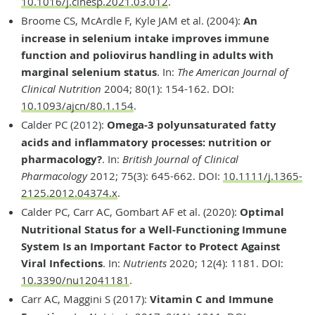
10.1016/j.clnesp.2021.03.012
.
Broome CS, McArdle F, Kyle JAM et al. (2004):
An
increase in selenium intake improves immune
function and poliovirus handling in adults with
marginal selenium status
. In:
The American Journal of
Clinical Nutrition
2004; 80(1): 154-162. DOI:
10.1093/ajcn/80.1.154
.
Calder PC (2012):
Omega-3 polyunsaturated fatty
acids and inflammatory processes: nutrition or
pharmacology?
. In:
British Journal of Clinical
Pharmacology
2012; 75(3): 645-662. DOI:
10.1111/j.1365-
2125.2012.04374.x
.
Calder PC, Carr AC, Gombart AF et al. (2020):
Optimal
Nutritional Status for a Well-Functioning Immune
System Is an Important Factor to Protect Against
Viral Infections
. In:
Nutrients
2020; 12(4): 1181. DOI:
10.3390/nu12041181
.
Carr AC, Maggini S (2017):
Vitamin C and Immune