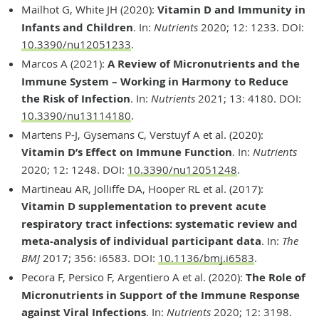
Mailhot G, White JH (2020):
Vitamin D and Immunity in
Infants and Children
. In:
Nutrients
2020; 12: 1233. DOI:
10.3390/nu12051233
.
Marcos A (2021):
A Review of Micronutrients and the
Immune System – Working in Harmony to Reduce
the Risk of Infection
. In:
Nutrients
2021; 13: 4180. DOI:
10.3390/nu13114180
.
Martens P-J, Gysemans C, Verstuyf A et al. (2020):
Vitamin D’s Effect on Immune Function
. In:
Nutrients
2020; 12: 1248. DOI:
10.3390/nu12051248
.
Martineau AR, Jolliffe DA, Hooper RL et al. (2017):
Vitamin D supplementation to prevent acute
respiratory tract infections: systematic review and
meta-analysis of individual participant data
. In:
The
BMJ
2017; 356: i6583. DOI:
10.1136/bmj.i6583
.
Pecora F, Persico F, Argentiero A et al. (2020):
The Role of
Micronutrients in Support of the Immune Response
against Viral Infections
. In:
Nutrients
2020; 12: 3198.