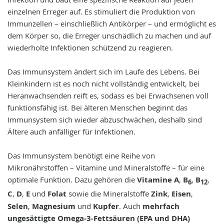
einzelnen Erreger auf. Es stimuliert die Produktion von
Immunzellen – einschließlich Antikörper – und ermöglicht es
dem Körper so, die Erreger unschädlich zu machen und auf
wiederholte Infektionen schützend zu reagieren.
Das Immunsystem ändert sich im Laufe des Lebens. Bei
Kleinkindern ist es noch nicht vollständig entwickelt, bei
Heranwachsenden reift es, sodass es bei Erwachsenen voll
funktionsfähig ist. Bei älteren Menschen beginnt das
Immunsystem sich wieder abzuschwächen, deshalb sind
Ältere auch anfälliger für Infektionen.
Das Immunsystem benötigt eine Reihe von
Mikronährstoffen – Vitamine und Mineralstoffe – für eine
optimale Funktion. Dazu gehören die
Vitamine A
,
B
,
B
,
6
12
C
,
D
,
E
und
Folat
sowie die Mineralstoffe
Zink
,
Eisen
,
Selen
,
Magnesium
und
Kupfer
. Auch
mehrfach
ungesättigte Omega-3-Fettsäuren (EPA und DHA)