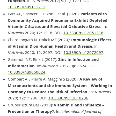
Function
. In:
Nutrients
2017; 9(11): 1211. DOI:
10.3390/nu9111211
.
Carr AC, Spencer E, Dixon L et al. (2020):
Patients with
Community Acquired Pneumonia Exhibit Depleted
Vitamin C Status and Elevated Oxidative Stress
. In:
Nutrients
2020; 12: 1318. DOI:
10.3390/nu12051318
.
Charoenngam N, Holick MF (2020):
Immunologic Effects
of Vitamin D on Human Health and Disease
. In:
Nutrients
2020; 12: 2097. DOI:
10.3390/nu12072097
.
Gammoh NZ, Rink L (2017):
Zinc in Infection and
Inflammation
. In:
Nutrients
2017; 9(6): 624. DOI:
10.3390/nu9060624
.
Gombart AF, Pierre A, Maggini S (2020):
A Review of
Micronutrients and the Immune System – Working in
Harmony to Reduce the Risk of Infection
. In:
Nutrients
2020; 12(1): 236. DOI:
10.3390/nu12010236
.
Gruber-Bzura BM (2018):
Vitamin D and Influenza –
Prevention or Therapy?
. In:
International Journal of