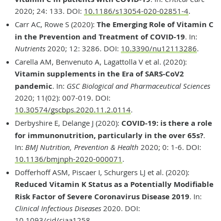
2020; 24: 133. DOI:
10.1186/s13054-020-02851-4
.
Carr AC, Rowe S (2020):
The Emerging Role of Vitamin C
in the Prevention and Treatment of COVID-19
. In:
Nutrients
2020; 12: 3286. DOI:
10.3390/nu12113286
.
Carella AM, Benvenuto A, Lagattolla V et al. (2020):
Vitamin supplements in the Era of SARS-CoV2
pandemic
. In:
GSC Biological and Pharmaceutical Sciences
2020; 11(02): 007-019. DOI:
10.30574/gscbps.2020.11.2.0114
.
Derbyshire E, Delange J (2020):
COVID-19: is there a role
for immunonutrition, particularly in the over 65s?
.
In:
BMJ Nutrition, Prevention & Health
2020; 0: 1-6. DOI:
10.1136/bmjnph-2020-000071
.
Dofferhoff ASM, Piscaer I, Schurgers LJ et al. (2020):
Reduced Vitamin K Status as a Potentially Modifiable
Risk Factor of Severe Coronavirus Disease 2019
. In:
Clinical Infectious Diseases
2020. DOI:
10.1093/cid/ciaa1258
.