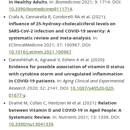
in Healthy Adults
. In:
Biomedicines
2021; 9: 1714. DOI:
10.3390/biomedicines9111714
.
Crafa A, Cannarella R, Condorelli RA et al. (2021):
Influence of 25-hydroxy-cholecalciferol levels on
SARS-CoV-2 infection and COVID-19 severity: A
systematic review and meta-analysis
. In:
EClinicalMedicine
2021; 37: 100967. DOI:
10.1016/j.eclinm.2021.100967
.
Daneshkhah A, Agrawal V, Eshein A et al. (2020):
Evidence for possible association of vitamin D status
with cytokine storm and unregulated inflammation
in COVID
‑
19 patients
. In:
Aging Clinical and Experimental
Research
2020; 32: 2141. DOI:
10.1007/s40520-020-
01677-y
.
Dramé M, Cofais C, Hentzien M et al. (2021):
Relation
between Vitamin D and COVID-19 in Aged People: A
Systematic Review
. In:
Nutrients
2021; 13: 1339. DOI:
10.3390/nu13041339
.