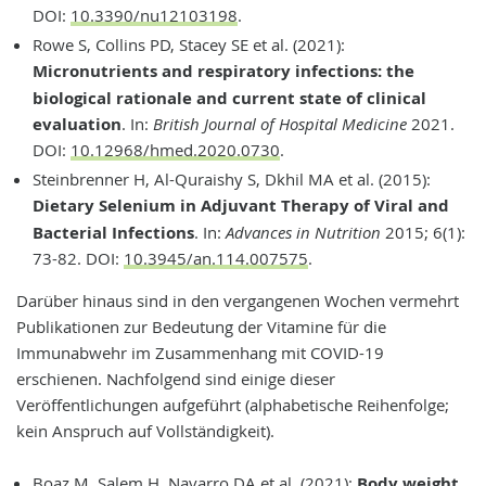
DOI:
10.3390/nu12103198
.
Rowe S, Collins PD, Stacey SE et al. (2021):
Micronutrients and respiratory infections: the
biological rationale and current state of clinical
evaluation
. In:
British Journal of Hospital Medicine
2021.
DOI:
10.12968/hmed.2020.0730
.
Steinbrenner H, Al-Quraishy S, Dkhil MA et al. (2015):
Dietary Selenium in Adjuvant Therapy of Viral and
Bacterial Infections
. In:
Advances in Nutrition
2015; 6(1):
73-82. DOI:
10.3945/an.114.007575
.
Darüber hinaus sind in den vergangenen Wochen vermehrt
Publikationen zur Bedeutung der Vitamine für die
Immunabwehr im Zusammenhang mit COVID-19
erschienen. Nachfolgend sind einige dieser
Veröffentlichungen aufgeführt (alphabetische Reihenfolge;
kein Anspruch auf Vollständigkeit).
Boaz M, Salem H, Navarro DA et al. (2021):
Body weight,