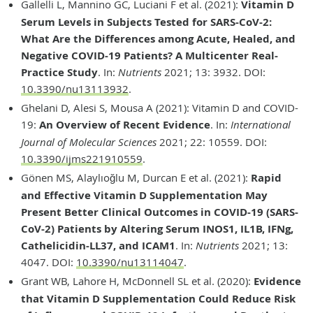
Gallelli L, Mannino GC, Luciani F et al. (2021):
Vitamin D
Serum Levels in Subjects Tested for SARS-CoV-2:
What Are the Differences among Acute, Healed, and
Negative COVID-19 Patients? A Multicenter Real-
Practice Study
. In:
Nutrients
2021; 13: 3932. DOI:
10.3390/nu13113932
.
Ghelani D, Alesi S, Mousa A (2021): Vitamin D and COVID-
19:
An Overview of Recent Evidence
. In:
International
Journal of Molecular Sciences
2021; 22: 10559. DOI:
10.3390/ijms221910559
.
Gönen MS, Alaylıoğlu M, Durcan E et al. (2021):
Rapid
and Effective Vitamin D Supplementation May
Present Better Clinical Outcomes in COVID-19 (SARS-
CoV-2) Patients by Altering Serum INOS1, IL1B, IFNg,
Cathelicidin-LL37, and ICAM1
. In:
Nutrients
2021; 13:
4047. DOI:
10.3390/nu13114047
.
Grant WB, Lahore H, McDonnell SL et al. (2020):
Evidence
that Vitamin D Supplementation Could Reduce Risk