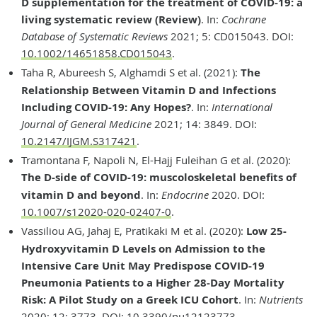
D supplementation for the treatment of COVID-19: a
living systematic review (Review)
. In:
Cochrane
Database of Systematic Reviews
2021; 5: CD015043. DOI:
10.1002/14651858.CD015043
.
Taha R, Abureesh S, Alghamdi S et al. (2021):
The
Relationship Between Vitamin D and Infections
Including COVID-19: Any Hopes?
. In:
International
Journal of General Medicine
2021; 14: 3849. DOI:
10.2147/IJGM.S317421
.
Tramontana F, Napoli N, El-Hajj Fuleihan G et al. (2020):
The D-side of COVID-19: muscoloskeletal benefits of
vitamin D and beyond
. In:
Endocrine
2020. DOI:
10.1007/s12020-020-02407-0
.
Vassiliou AG, Jahaj E, Pratikaki M et al. (2020):
Low 25-
Hydroxyvitamin D Levels on Admission to the
Intensive Care Unit May Predispose COVID-19
Pneumonia Patients to a Higher 28-Day Mortality
Risk: A Pilot Study on a Greek ICU Cohort
. In:
Nutrients
2020; 12: 3773. DOI:
10.3390/nu12123773
.