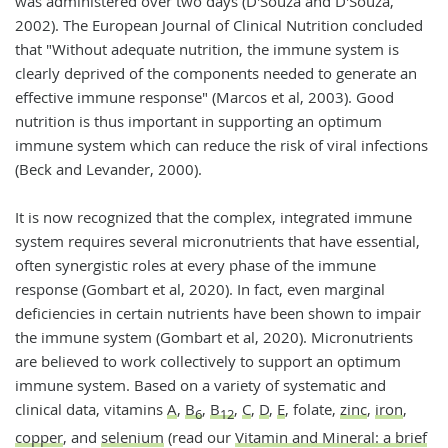
was administered over two days (D'Souza and D'Souza,
2002). The European Journal of Clinical Nutrition concluded
that "Without adequate nutrition, the immune system is
clearly deprived of the components needed to generate an
effective immune response" (Marcos et al, 2003). Good
nutrition is thus important in supporting an optimum
immune system which can reduce the risk of viral infections
(Beck and Levander, 2000).
It is now recognized that the complex, integrated immune
system requires several micronutrients that have essential,
often synergistic roles at every phase of the immune
response (Gombart et al, 2020). In fact, even marginal
deficiencies in certain nutrients have been shown to impair
the immune system (Gombart et al, 2020). Micronutrients
are believed to work collectively to support an optimum
immune system. Based on a variety of systematic and
clinical data, vitamins
A
,
B
,
B
,
C
,
D
,
E
, folate,
zinc
,
iron
,
6
12
copper
, and
selenium
(read our
Vitamin and Mineral: a brief