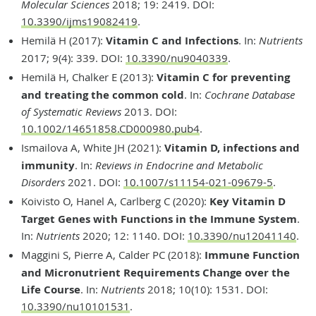
Molecular Sciences
2018; 19: 2419. DOI:
10.3390/ijms19082419
.
Hemilä H (2017):
Vitamin C and Infections
. In:
Nutrients
2017; 9(4): 339. DOI:
10.3390/nu9040339
.
Hemilä H, Chalker E (2013):
Vitamin C for preventing
and treating the common cold
. In:
Cochrane Database
of Systematic Reviews
2013. DOI:
10.1002/14651858.CD000980.pub4
.
Ismailova A, White JH (2021):
Vitamin D, infections and
immunity
. In:
Reviews in Endocrine and Metabolic
Disorders
2021. DOI:
10.1007/s11154-021-09679-5
.
Koivisto O, Hanel A, Carlberg C (2020):
Key Vitamin D
Target Genes with Functions in the Immune System
.
In:
Nutrients
2020; 12: 1140. DOI:
10.3390/nu12041140
.
Maggini S, Pierre A, Calder PC (2018):
Immune Function
and Micronutrient Requirements Change over the
Life Course
. In:
Nutrients
2018; 10(10): 1531. DOI:
10.3390/nu10101531
.