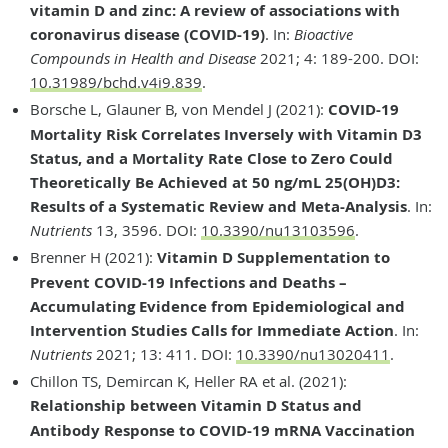
vitamin D and zinc: A review of associations with
coronavirus disease (COVID-19)
. In:
Bioactive
Compounds in Health and Disease
2021; 4: 189-200. DOI:
10.31989/bchd.v4i9.839
.
Borsche L, Glauner B, von Mendel J (2021):
COVID-19
Mortality Risk Correlates Inversely with Vitamin D3
Status, and a Mortality Rate Close to Zero Could
Theoretically Be Achieved at 50 ng/mL 25(OH)D3:
Results of a Systematic Review and Meta-Analysis
. In:
Nutrients
13, 3596. DOI:
10.3390/nu13103596
.
Brenner H (2021):
Vitamin D Supplementation to
Prevent COVID-19 Infections and Deaths –
Accumulating Evidence from Epidemiological and
Intervention Studies Calls for Immediate Action
. In:
Nutrients
2021; 13: 411. DOI:
10.3390/nu13020411
.
Chillon TS, Demircan K, Heller RA et al. (2021):
Relationship between Vitamin D Status and
Antibody Response to COVID-19 mRNA Vaccination