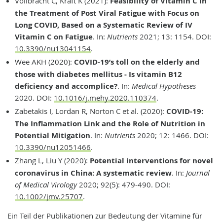
Vollbracht C, Kraft K (2021):
Feasibility of Vitamin C in
the Treatment of Post Viral Fatigue with Focus on
Long COVID, Based on a Systematic Review of IV
Vitamin C on Fatigue
. In:
Nutrients
2021; 13: 1154. DOI:
10.3390/nu13041154
.
Wee AKH (2020):
COVID-19’s toll on the elderly and
those with diabetes mellitus - Is vitamin B12
deficiency and accomplice?
. In:
Medical Hypotheses
2020. DOI:
10.1016/j.mehy.2020.110374
.
Zabetakis I, Lordan R, Norton C et al. (2020):
COVID-19:
The Inflammation Link and the Role of Nutrition in
Potential Mitigation
. In:
Nutrients
2020; 12: 1466. DOI:
10.3390/nu12051466
.
Zhang L, Liu Y (2020):
Potential interventions for novel
coronavirus in China: A systematic review
. In:
Journal
of Medical Virology
2020; 92(5): 479-490. DOI:
10.1002/jmv.25707
.
Ein Teil der Publikationen zur Bedeutung der Vitamine für