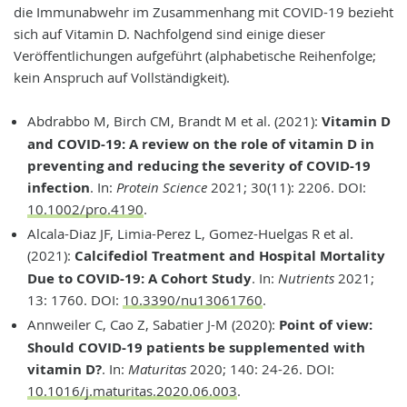
die Immunabwehr im Zusammenhang mit COVID-19 bezieht
sich auf Vitamin D. Nachfolgend sind einige dieser
Veröffentlichungen aufgeführt (alphabetische Reihenfolge;
kein Anspruch auf Vollständigkeit).
Abdrabbo M, Birch CM, Brandt M et al. (2021):
Vitamin D
and COVID-19: A review on the role of vitamin D in
preventing and reducing the severity of COVID-19
infection
. In:
Protein Science
2021; 30(11): 2206. DOI:
10.1002/pro.4190
.
Alcala-Diaz JF, Limia-Perez L, Gomez-Huelgas R et al.
(2021):
Calcifediol Treatment and Hospital Mortality
Due to COVID-19: A Cohort Study
. In:
Nutrients
2021;
13: 1760. DOI:
10.3390/nu13061760
.
Annweiler C, Cao Z, Sabatier J-M (2020):
Point of view:
Should COVID-19 patients be supplemented with
vitamin D?
. In:
Maturitas
2020; 140: 24-26. DOI:
10.1016/j.maturitas.2020.06.003
.