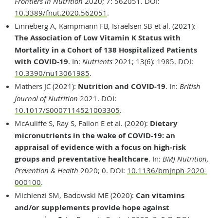
Frontiers in Nutrition
2020; 7: 562051. DOI:
10.3389/fnut.2020.562051
.
Linneberg A, Kampmann FB, Israelsen SB et al. (2021):
The Association of Low Vitamin K Status with
Mortality in a Cohort of 138 Hospitalized Patients
with COVID-19
. In:
Nutrients
2021; 13(6): 1985. DOI:
10.3390/nu13061985
.
Mathers JC (2021):
Nutrition and COVID-19
. In:
British
Journal of Nutrition
2021. DOI:
10.1017/S0007114521003305
.
McAuliffe S, Ray S, Fallon E et al. (2020):
Dietary
micronutrients in the wake of COVID-19: an
appraisal of evidence with a focus on high-risk
groups and preventative healthcare
. In:
BMJ Nutrition,
Prevention & Health
2020; 0. DOI:
10.1136/bmjnph-2020-
000100
.
Michienzi SM, Badowski ME (2020):
Can vitamins
and/or supplements provide hope against