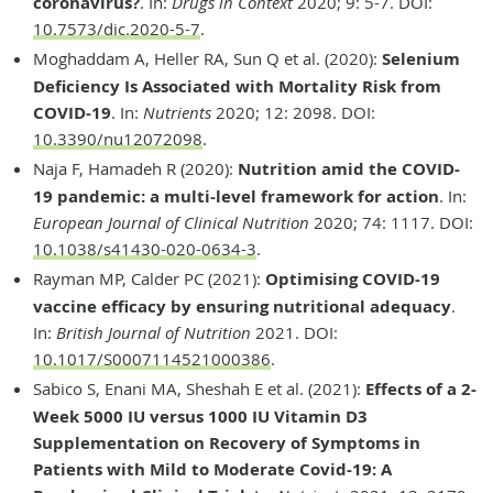
coronavirus?
. In:
Drugs in Context
2020; 9: 5-7. DOI:
10.7573/dic.2020-5-7
.
Moghaddam A, Heller RA, Sun Q et al. (2020):
Selenium
Deficiency Is Associated with Mortality Risk from
COVID-19
. In:
Nutrients
2020; 12: 2098. DOI:
10.3390/nu12072098
.
Naja F, Hamadeh R (2020):
Nutrition amid the COVID-
19 pandemic: a multi-level framework for action
. In:
European Journal of Clinical Nutrition
2020; 74: 1117. DOI:
10.1038/s41430-020-0634-3
.
Rayman MP, Calder PC (2021):
Optimising COVID-19
vaccine efficacy by ensuring nutritional adequacy
.
In:
British Journal of Nutrition
2021. DOI:
10.1017/S0007114521000386
.
Sabico S, Enani MA, Sheshah E et al. (2021):
Effects of a 2-
Week 5000 IU versus 1000 IU Vitamin D3
Supplementation on Recovery of Symptoms in
Patients with Mild to Moderate Covid-19: A