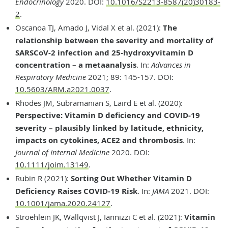
Endocrinology
2020. DOI:
10.1016/S2213-8587(20)30183-
2
.
Oscanoa TJ, Amado J, Vidal X et al. (2021):
The
relationship between the severity and mortality of
SARSCoV-2 infection and 25-hydroxyvitamin D
concentration – a metaanalysis
. In:
Advances in
Respiratory Medicine
2021; 89: 145-157. DOI:
10.5603/ARM.a2021.0037
.
Rhodes JM, Subramanian S, Laird E et al. (2020):
Perspective: Vitamin D deficiency and COVID-19
severity – plausibly linked by latitude, ethnicity,
impacts on cytokines, ACE2 and thrombosis
. In:
Journal of Internal Medicine
2020. DOI:
10.1111/joim.13149
.
Rubin R (2021):
Sorting Out Whether Vitamin D
Deficiency Raises COVID-19 Risk
. In:
JAMA
2021. DOI:
10.1001/jama.2020.24127
.
Stroehlein JK, Wallqvist J, Iannizzi C et al. (2021):
Vitamin