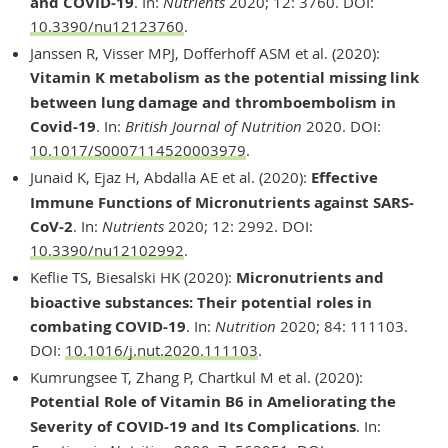
and COVID-19
. In:
Nutrients
2020; 12: 3760. DOI:
10.3390/nu12123760
.
Janssen R, Visser MPJ, Dofferhoff ASM et al. (2020):
Vitamin K metabolism as the potential missing link
between lung damage and thromboembolism in
Covid-19
. In:
British Journal of Nutrition
2020. DOI:
10.1017/S0007114520003979
.
Junaid K, Ejaz H, Abdalla AE et al. (2020):
Effective
Immune Functions of Micronutrients against SARS-
CoV-2
. In:
Nutrients
2020; 12: 2992. DOI:
10.3390/nu12102992
.
Keflie TS, Biesalski HK (2020):
Micronutrients and
bioactive substances: Their potential roles in
combating COVID-19
. In:
Nutrition
2020; 84: 111103.
DOI:
10.1016/j.nut.2020.111103
.
Kumrungsee T, Zhang P, Chartkul M et al. (2020):
Potential Role of Vitamin B6 in Ameliorating the
Severity of COVID-19 and Its Complications
. In: