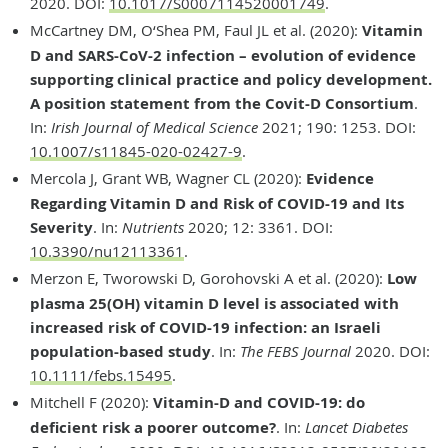
2020. DOI:
10.1017/S0007114520001749
.
McCartney DM, O‘Shea PM, Faul JL et al. (2020):
Vitamin
D and SARS-CoV-2 infection – evolution of evidence
supporting clinical practice and policy development.
A position statement from the Covit-D Consortium
.
In:
Irish Journal of Medical Science
2021; 190: 1253. DOI:
10.1007/s11845-020-02427-9
.
Mercola J, Grant WB, Wagner CL (2020):
Evidence
Regarding Vitamin D and Risk of COVID-19 and Its
Severity
. In:
Nutrients
2020; 12: 3361. DOI:
10.3390/nu12113361
.
Merzon E, Tworowski D, Gorohovski A et al. (2020):
Low
plasma 25(OH) vitamin D level is associated with
increased risk of COVID-19 infection: an Israeli
population-based study
. In:
The FEBS Journal
2020. DOI:
10.1111/febs.15495
.
Mitchell F (2020):
Vitamin-D and COVID-19: do
deficient risk a poorer outcome?
. In:
Lancet Diabetes