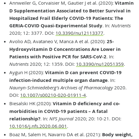
Annweiler G, Corvaisier M, Gautier J et al. (2020):
Vitamin
D Supplementation Associated to Better Survival in
Hospitalized Frail Elderly COVID-19 Patients: The
GERIA-COVID Quasi-Experimental Study
. In:
Nutrients
2020; 12: 3377. DOI:
10.3390/nu12113377
.
Avolio AD, Avataneo V, Manca A et al. (2020):
25-
Hydroxyvitamin D Concentrations Are Lower in
Patients with Positive PCR for SARS-CoV-2
. In:
Nutrients
2020; 12: 1359. DOI:
10.3390/nu12051359
.
Aygun H (2020):
Vitamin D can prevent COVID-19
infection-induced multiple organ damage
. In:
Naunyn-Schmiedeberg’s Archives of Pharmacology
2020.
DOI:
10.1007/s00210-020-01911-4
.
Biesalski HK (2020):
Vitamin D deficiency and co-
morbidities in COVID-19 patients – A fatal
relationship?
. In:
NFS Journal
2020; 20: 10-21. DOI:
10.1016/j.nfs.2020.06.001
.
Boaz M, Salem H, Navarro DA et al. (2021):
Body weight,