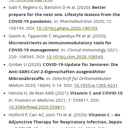
Galli F, Reglero G, Bartolini D et al. (2020):
Better
prepare for the next one. Lifestyle lessons from the
COVID-19 pandemic
. In:
PharmaNutrition
2020; 12:
100193. DOI:
10.1016/j.phanu.2020.100193
.
Gasmi A, Tippairote T, Mujawdiya PK et al. (2020):
Micronutrients as immunomodulatory tools for
COVID-19 management
. In:
Clinical Immunology
2021;
220: 108545. DOI:
10.1016/j.clim.2020.108545
.
Gröber U (2020):
COVID-19-Update für Senioren: Die
Anti-SARS-CoV-2-Eigenschaften ausgewählter
Mikronährstoffe
. In:
Zeitschrift für Orthomolekulare
Medizin
2020; 18(04): 5-14. DOI:
10.1055/a-1305-4231
.
Hemilä H, de Man AME (2021):
Vitamin C and COVID-19
.
In:
Frontiers in Medicine
2021; 7: 559811. DOI:
10.3389/fmed.2020.559811
.
Holford P, Carr AC, Jovic TH et al. (2020):
Vitamin C – An
Adjunctive Therapy for Respiratory Infection, Sepsis