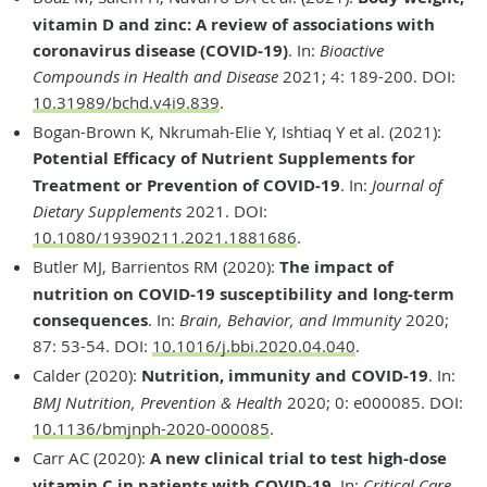
vitamin D and zinc: A review of associations with
coronavirus disease (COVID-19)
. In:
Bioactive
Compounds in Health and Disease
2021; 4: 189-200. DOI:
10.31989/bchd.v4i9.839
.
Bogan-Brown K, Nkrumah-Elie Y, Ishtiaq Y et al. (2021):
Potential Efficacy of Nutrient Supplements for
Treatment or Prevention of COVID-19
. In:
Journal of
Dietary Supplements
2021. DOI:
10.1080/19390211.2021.1881686
.
Butler MJ, Barrientos RM (2020):
The impact of
nutrition on COVID-19 susceptibility and long-term
consequences
. In:
Brain, Behavior, and Immunity
2020;
87: 53-54. DOI:
10.1016/j.bbi.2020.04.040
.
Calder (2020):
Nutrition, immunity and COVID-19
. In:
BMJ Nutrition, Prevention & Health
2020; 0: e000085. DOI:
10.1136/bmjnph-2020-000085
.
Carr AC (2020):
A new clinical trial to test high-dose
vitamin C in patients with COVID-19
. In:
Critical Care