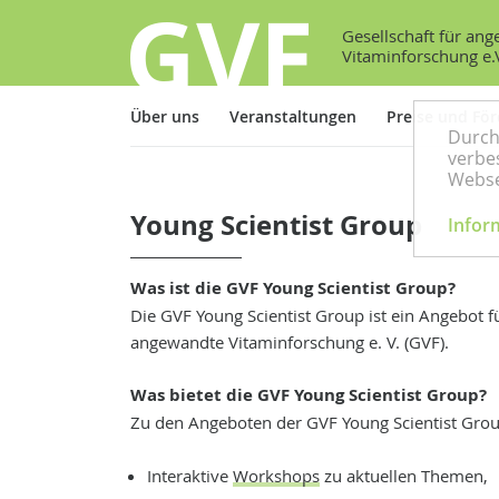
Gesellschaft für an
Vitaminforschung e.
Über uns
Veranstaltungen
Preise und Fö
Durch
verbes
Webse
Young Scientist Group
Infor
Was ist die GVF Young Scientist Group?
Die GVF Young Scientist Group ist ein Angebot 
angewandte Vitaminforschung e. V. (GVF).
Was bietet die GVF Young Scientist Group?
Zu den Angeboten der GVF Young Scientist Grou
Interaktive
Workshops
zu aktuellen Themen,