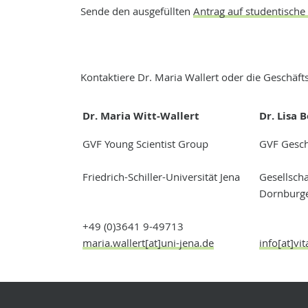
Sende den ausgefüllten
Antrag auf studentische 
Kontaktiere Dr. Maria Wallert oder die Geschäfts
Dr. Maria Witt-Wallert
Dr. Lisa 
GVF Young Scientist Group
GVF Gesch
Friedrich-Schiller-Universität Jena
Gesellscha
Dornburge
+49 (0)3641 9-49713
maria.wallert[at]uni-jena.de
info[at]vi