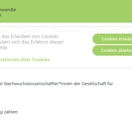
gewandte
V.
rderung
Neuigkeiten
Wissenswertes
Mitgliedschaft
Y
 das Erlauben von Cookies
Cookies erlau
sert sich das Erlebnis dieser
ite.
Cookies ableh
mationen über Cookies
für Nachwuchswissenschaftler*innen der Gesellschaft für
p zählen: