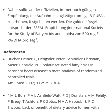
Daher sollte an der offiziellen, immer noch gültigen
Empfehlung, die Aufnahme langkettiger omega-3-PUFAs
zu erhöhen, festgehalten werden. Die goldene Regel
entspricht der ISSFAL-Empfehlung (International Society
for the Study of Fatty Acids and Lipids) von 500 mg E-
3
PA/DHA pro Tag
.
Referenzen
Bucher-Heiner-C, Hengstler-Peter, Schindler-Christian,
Meier-Gabriela. N-3 polyunsaturated fatty acids in
coronary heart disease: a meta-analysis of randomized
controlled trials.
Am J Med 2002; 112: 298-304
2
M L Burr, P A L Ashfield-Watt, F D J Dunstan, A M Fehily,
P Breay, T Ashton, P C Zotos, N A A Haboubi & P C
Elwood. Lack of benefit of dietary advice to men with