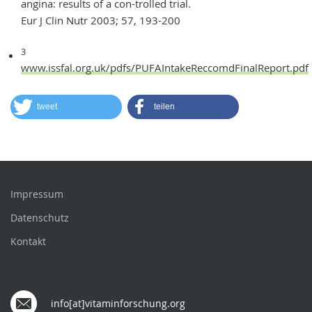
angina: results of a con-trolled trial.
Eur J Clin Nutr 2003; 57, 193-200
3
www.issfal.org.uk/pdfs/PUFAIntakeReccomdFinalReport.pdf
tweet
teilen
Impressum
Datenschutz
Kontakt
info[at]vitaminforschung.org