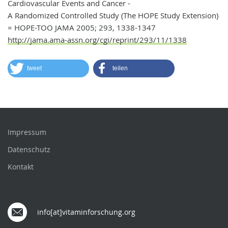
Cardiovascular Events and Cancer -
A Randomized Controlled Study (The HOPE Study Extension)
= HOPE-TOO JAMA 2005; 293, 1338-1347
http://jama.ama-assn.org/cgi/reprint/293/11/1338
tweet
teilen
Impressum
Datenschutz
Kontakt
info[at]vitaminforschung.org